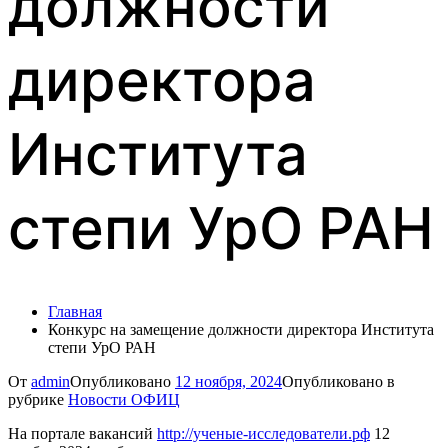
должности
директора
Института
степи УрО РАН
Главная
Конкурс на замещение должности директора Института
степи УрО РАН
От
admin
Опубликовано
12 ноября, 2024
Опубликовано в
рубрике
Новости ОФИЦ
На портале вакансий
http://ученые-исследователи.рф
12