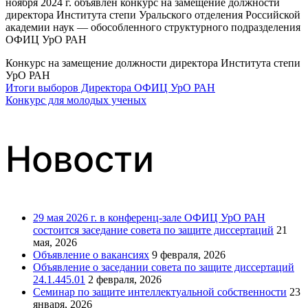
ноября 2024 г. объявлен конкурс на замещение должности
директора Института степи Уральского отделения Российской
академии наук — обособленного структурного подразделения
ОФИЦ УрО РАН
Конкурс на замещение должности директора Института степи
УрО РАН
Итоги выборов Директора ОФИЦ УрО РАН
Навигация
Конкурс для молодых ученых
по
Новости
записям
29 мая 2026 г. в конференц-зале ОФИЦ УрО РАН
состоится заседание совета по защите диссертаций
21
мая, 2026
Объявление о вакансиях
9 февраля, 2026
Объявление о заседании совета по защите диссертаций
24.1.445.01
2 февраля, 2026
Семинар по защите интеллектуальной собственности
23
января, 2026