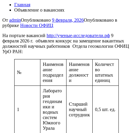
Главная
Объявление о вакансиях
От
admin
Опубликовано
9 февраля, 2026
Опубликовано в
рубрике
Новости ОФИЦ
На портале вакансий
http://ученые-исследователи.рф
9
февраля 2026 г. объявлен конкурс на замещение вакантных
должностей научных работников Отдела геоэкологии ОФИЦ
УрО РАН:
Наименов
Наименов
Количест
ание
ание
во
№
подраздел
должност
штатных
ения
и
единиц
Лаборато
рия
геодинам
Старший
ики и
1
научный
0,5 шт. ед.
водных
сотрудник
систем
Южного
Урала