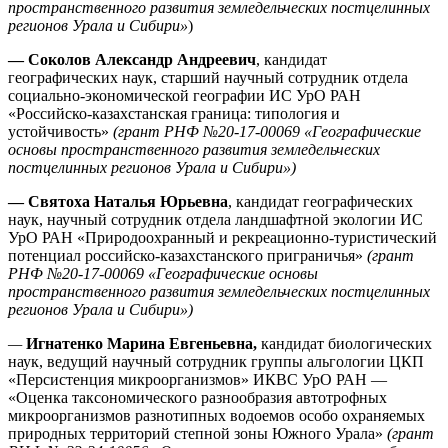
пространственного развития земледельческих постцелинных
регионов Урала и Сибири»
)
—
Соколов Александр Андреевич
, кандидат
географических наук, старший научный сотрудник отдела
социально-экономической географии ИС УрО РАН
«Российско-казахстанская граница: типология и
устойчивость»
(грант РНФ №20-17-00069 «Географические
основы пространственного развития земледельческих
постцелинных регионов Урала и Сибири»)
— Святоха Наталья Юрьевна
, кандидат географических
наук, научный сотрудник отдела ландшафтной экологии ИС
УрО РАН «Природоохранный и рекреационно-туристический
потенциал российско-казахстанского приграничья»
(грант
РНФ №20-17-00069 «Географические основы
пространственного развития земледельческих постцелинных
регионов Урала и Сибири»)
—
Игнатенко Марина Евгеньевна,
кандидат биологических
наук, ведущий научный сотрудник группы альгологии ЦКП
«Персистенция микроорганизмов» ИКВС УрО РАН —
«Оценка таксономического разнообразия автотрофных
микроорганизмов разнотипных водоемов особо охраняемых
природных территорий степной зоны Южного Урала»
(грант