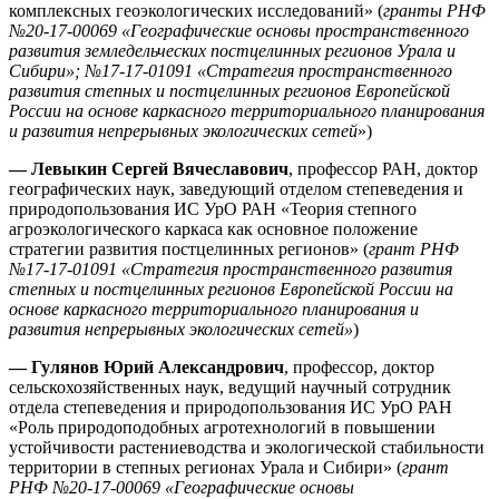
комплексных геоэкологических исследований» (
гранты РНФ
№20-17-00069 «Географические основы пространственного
развития земледельческих постцелинных регионов Урала и
Сибири»; №17-17-01091 «Стратегия пространственного
развития степных и постцелинных регионов Европейской
России на основе каркасного территориального планирования
и развития непрерывных экологических сетей
»)
— Левыкин Сергей Вячеславович
, профессор РАН, доктор
географических наук, заведующий отделом степеведения и
природопользования ИС УрО РАН «Теория степного
агроэкологического каркаса как основное положение
стратегии развития постцелинных регионов» (
грант РНФ
№17-17-01091 «Стратегия пространственного развития
степных и постцелинных регионов Европейской России на
основе каркасного территориального планирования и
развития непрерывных экологических сетей»
)
— Гулянов Юрий Александрович
, профессор, доктор
сельскохозяйственных наук, ведущий научный сотрудник
отдела степеведения и природопользования ИС УрО РАН
«Роль природоподобных агротехнологий в повышении
устойчивости растениеводства и экологической стабильности
территории в степных регионах Урала и Сибири» (
грант
РНФ №20-17-00069 «Географические основы