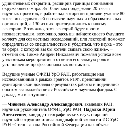
удивительных открытий, расширив границы понимания
окружающего мира. За 10 лет мы поддержали 20 тысяч
научных проектов, в работе над которыми приняли участие 80
тысяч исследователей из тысячи научных и образовательных
организаций, а 130 из них присоединились к нашему
лекторию. Возможно, этот лекторий будет просто
познавательным, возможно, здесь вы найдете своего будущего
коллегу для совместных исследований, или лекторий поможет
определиться со специальностью и убедиться, что наука – это
та сфера, с которой вы бы хотели связать свою жизнь», –
отметил он. Также Андрей Николаевич пожелал успеха всем
участникам мероприятия и отметил его важную роль в
установлении профессиональных контактов.
Ведущие ученые ОФИЦ УрО РАН, работающие над
исследованиями в рамках грантов РНФ, представили
аудитории свои доклады о результатах работы и поделились
опытом взаимодействия с Российским научным фондом. С
докладами выступили:
— Чибилев Александр Александрович
, академик РАН,
научный руководитель ОФИЦ УрО РАН,
Падалко Юрий
Алексеевич
, кандидат географических наук, старший
научный сотрудник отдела ландшафтной экологии ИС УрО
РАН «Степная зона Российской Федерации как объект