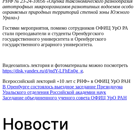
РНФ № 23-24-10056 «Оценка таксономического разнообразия
автотрофных микроорганизмов разнотипных водоемов особо
охраняемых природных территорий степной зоны Южного
Урала»)
Гостями мероприятия, помимо сотрудников ОФИЦ УрО РА
стали преподаватели и студенты Оренбургского
государственного университета и Оренбургского
государственного аграрного университета.
Видеозапись лектория и фотоматериалы можно посмотреть
https://disk.yandex.ru/d/jndY-LFhEn0g_g
.
Всероссийский лекторий «10 лет с РНФ» в ОФИЦ УрО РАН
В Оренбурге состоялось выездное заседание Президиума
Навигация
Уральского отделения Российской академии наук
Заседание объединенного ученого совета ОФИЦ УрО РАН
по
Новости
записям