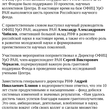
лет Фондом было поддержано 10 проектов, научных
коллективов Центра. В настоящее время на базе ОФИЦ УрО
РАН выполняется шесть проектов Российского научного
фонда.
С приветственным словом выступил научный руководитель
ОФИЦ УрО РАН, академик РАН
Александр Александрович
Чибилев
, отметивший большой вклад РНФ в развитии
российской науки в настоящее время, а также его особую роль
в развитии молодежной науки и формировании
преемственности научных поколений.
Участников мероприятия поприветствовал и Директор ОФИЦ
УрО РАН, член-корреспондент РАН
Сергей Викторович
Черкасов
, подчеркнувший важную роль грантовой
поддержки Фонда в проведении научных исследований
учеными Центра.
Заместитель генерального директора РНФ А
ндрей
Николаевич Блинов
в видеоприветствии отметил, что эти 10
лет стали продуктивными и насыщенными – фонд добился
системных изменений и значимых результатов. «Нам удалось
достичь таких успехов благодаря нашим грантополучателям.
Это они, амбициозные, деятельные, влюбленные в науку,
сплотили вокруг себя своих коллег и сделали множество