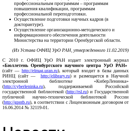
профессиональным программам – программам
повышения квалификации, программам
профессиональной переподготовки.
Осуществление подготовки научных кадров (в
докторантуре).
Осуществление организационно-методического и
информационного обеспечения деятельности
Министерства на территории Оренбургской области.
(Из Устава ОФИЦ УрО РАН, утвержденного 11.02.2019)
С 2010 г. ОФИЦ УрО РАН издает электронный журнал
«Бюллетень Оренбургского научного центра УрО РАН»
(сайт —
http://elmag.uran.ru
), который входит в базы данных
РИНЦ (сайт —
http://elibrary.ru
) и размещается в Научной
электронной библиотеке «КиберЛенинка»
(
http://cyberleninka.ru
), поддерживаемой Российской
государственной библиотекой (
http://rsl.ru
) и Государственной
публичной научно-технической библиотекой России
(
http://gpntb.ru
), в соответствии с Лицензионным договором от
16.06.2014 № 32119-01.